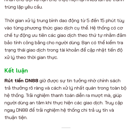
trùng lặp yêu cầu.
Thời gian xử lý trung bình dao động từ 5 đến 15 phút tùy
vào từng phương thức giao dịch cụ thể. Hệ thống có cơ
chế tự động ưu tiên các giao dịch theo thứ tự nhằm đảm
bảo tính công bằng cho người dùng. Bạn có thể kiểm tra
trạng thái giao dịch trong tài khoản để cập nhật tiến độ
xử lý theo thời gian thực.
Kết luận
Rút tiền DN88
giữ được sự tin tưởng nhờ chính sách
trả thưởng rõ ràng và cách xử lý nhất quán trong toàn bộ
hệ thống. Trải nghiệm thanh toán diễn ra mượt mà, giúp
người dùng an tâm khi thực hiện các giao dịch. Truy cập
ngay DN88 để trải nghiệm hệ thống chi trả uy tín và
thuận tiện.