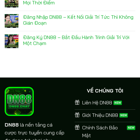
Mọi Thời Điểm
Đăng Nhập DN88 – Kết Nối Giải Trí Tức Thì Không
Gián Đoạn
Đăng Ký DN88 – Bắt Đầu Hành Trình Giải Trí Với
Một Chạm
VỀ CHÚNG TÔI
Liên Hệ DN88
Giới Thiệu DN88
DN88
là nền tảng cá
Chính Sách Bảo
cược trực tuyến cung cấp
Mật