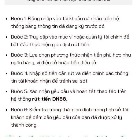
Bước 1: Đăng nhập vào tài khoản cá nhân trên hệ
thống bằng thông tin đã đăng ký trước đó.
Bước 2: Truy cập vào mục ví hoặc quản lý tài chính để
bắt đầu thực hiện giao dịch rút tiền.
Bước 3: Lựa chọn phương thức nhận tiền phù hợp như
ngân hàng, ví điện tử hoặc tiền điện tử.
Bước 4: Nhập số tiền cần rút và điền chính xác thông
tin tài khoản nhận để tránh sai sót.
Bước 5: Xác nhận yêu cầu và hoàn tất thao tác trên
hệ thống
rút tiền DN88
.
Bước 6: Kiểm tra trạng thái giao dịch trong lịch sử tài
khảon để đảm bảo yêu cầu của bạn đã được xử lý
thành công.