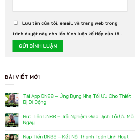
Lưu tên của tôi, email, và trang web trong
trình duyệt này cho lần bình luận kế tiếp của tôi.
BÀI VIẾT MỚI
Tải App DN88 – Ứng Dụng Nhẹ Tối Ưu Cho Thiết
Bị Di Động
Rút Tiền DN88 – Trải Nghiệm Giao Dịch Tối Ưu Mỗi
Ngày
Nạp Tiền DN88 – Kết Nối Thanh Toán Linh Hoạt