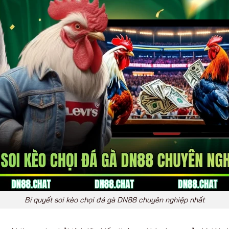
Bí quyết soi kèo chọi đá gà DN88 chuyên nghiệp nhất