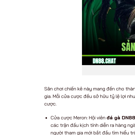
Sân chơi chiến kê này mang đến cho thàn
gia. Mỗi cửa cược đều sở hữu tỷ lệ lợi nh
cược.
Cửa cược Meron: Hội viên
đá gà DN8
các trận đấu kịch tính diễn ra hàng n
người tham gia mới bắt đầu tìm hiểu trò