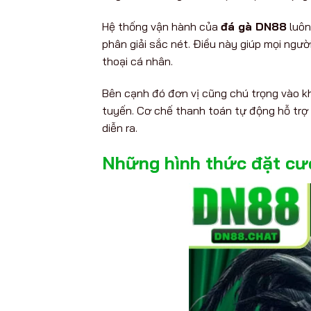
Hệ thống vận hành của
đá gà DN88
luôn
phân giải sắc nét. Điều này giúp mọi ngư
thoại cá nhân.
Bên cạnh đó đơn vị cũng chú trọng vào kh
tuyến. Cơ chế thanh toán tự động hỗ trợ r
diễn ra.
Những hình thức đặt cư