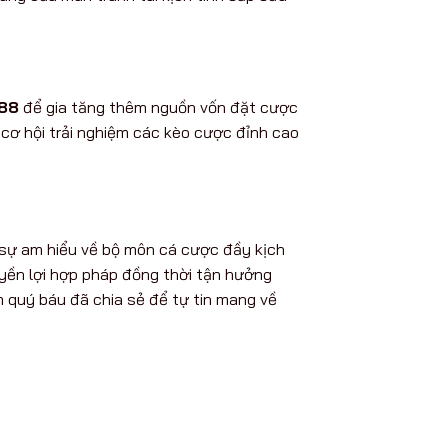
88
để gia tăng thêm nguồn vốn đặt cược
cơ hội trải nghiệm các kèo cược đỉnh cao
c sự am hiểu về bộ môn cá cược đầy kịch
yền lợi hợp pháp đồng thời tận hưởng
 quý báu đã chia sẻ để tự tin mang về