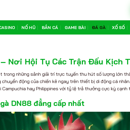
CASINO
NỔ HŨ
BẮN CÁ
GAME BÀI
ĐÁ GÀ
XỔ SỐ
– Nơi Hội Tụ Các Trận Đấu Kịch T
 trong những sảnh giải trí trực tuyến thu hút số lượng lớn th
ng chuyển động của chiến kê ngay trên thiết bị di động cá nhâ
 Campuchia hay Philippines với tỷ lệ trả thưởng cực kỳ cạnh t
á gà DN88 đẳng cấp nhất