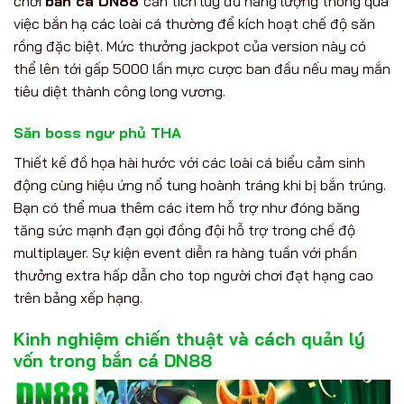
chơi
bắn cá DN88
cần tích lũy đủ năng lượng thông qua
việc bắn hạ các loài cá thường để kích hoạt chế độ săn
rồng đặc biệt. Mức thưởng jackpot của version này có
thể lên tới gấp 5000 lần mực cược ban đầu nếu may mắn
tiêu diệt thành công long vương.
Săn boss ngư phủ THA
Thiết kế đồ họa hài hước với các loài cá biểu cảm sinh
động cùng hiệu ứng nổ tung hoành tráng khi bị bắn trúng.
Bạn có thể mua thêm các item hỗ trợ như đóng băng
tăng sức mạnh đạn gọi đồng đội hỗ trợ trong chế độ
multiplayer. Sự kiện event diễn ra hàng tuần với phần
thưởng extra hấp dẫn cho top người chơi đạt hạng cao
trên bảng xếp hạng.
Kinh nghiệm chiến thuật và cách quản lý
vốn trong bắn cá DN88