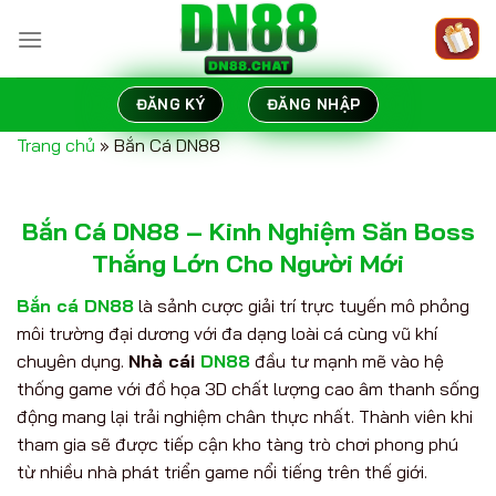
Skip
to
content
ĐĂNG KÝ
ĐĂNG NHẬP
Trang chủ
»
Bắn Cá DN88
Bắn Cá DN88 – Kinh Nghiệm Săn Boss
Thắng Lớn Cho Người Mới
Bắn cá DN88
là sảnh cược giải trí trực tuyến mô phỏng
môi trường đại dương với đa dạng loài cá cùng vũ khí
chuyên dụng.
Nhà cái
DN88
đầu tư mạnh mẽ vào hệ
thống game với đồ họa 3D chất lượng cao âm thanh sống
động mang lại trải nghiệm chân thực nhất. Thành viên khi
tham gia sẽ được tiếp cận kho tàng trò chơi phong phú
từ nhiều nhà phát triển game nổi tiếng trên thế giới.