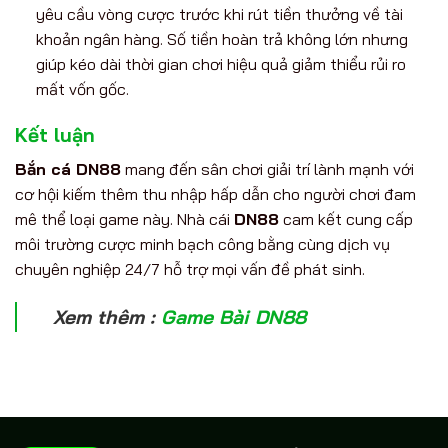
yêu cầu vòng cược trước khi rút tiền thưởng về tài
khoản ngân hàng. Số tiền hoàn trả không lớn nhưng
giúp kéo dài thời gian chơi hiệu quả giảm thiểu rủi ro
mất vốn gốc.
Kết luận
Bắn cá DN88
mang đến sân chơi giải trí lành mạnh với
cơ hội kiếm thêm thu nhập hấp dẫn cho người chơi đam
mê thể loại game này. Nhà cái
DN88
cam kết cung cấp
môi trường cược minh bạch công bằng cùng dịch vụ
chuyên nghiệp 24/7 hỗ trợ mọi vấn đề phát sinh.
Xem thêm :
Game Bài DN88